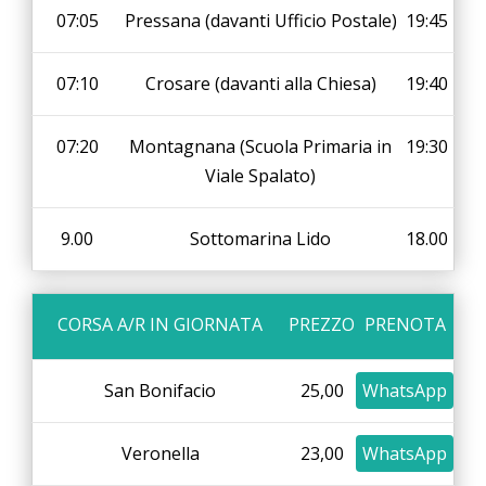
07:05
Pressana (davanti Ufficio Postale)
19:45
07:10
Crosare (davanti alla Chiesa)
19:40
07:20
Montagnana (Scuola Primaria in
19:30
Viale Spalato)
9.00
Sottomarina Lido
18.00
CORSA A/R IN GIORNATA
PREZZO
PRENOTA
San Bonifacio
25,00
WhatsApp
Veronella
23,00
WhatsApp